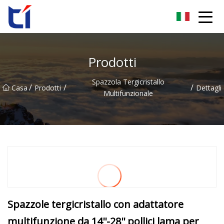
Anhui Orange Blossom Group Co., Ltd
Prodotti
Spazzola Tergicristallo
/
/
/
Casa
Prodotti
Dettagli
Multifunzionale
Spazzole tergicristallo con adattatore
multifunzione da 14''-28'' pollici lama per