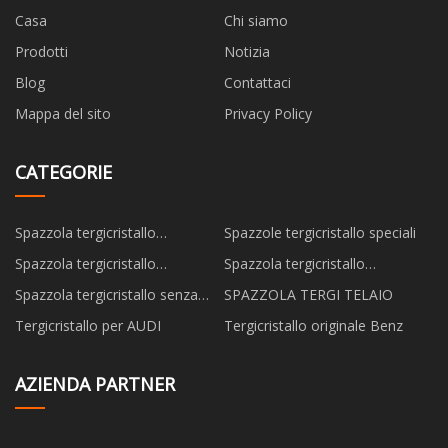
Casa
Chi siamo
Prodotti
Notizia
Blog
Contattaci
Mappa del sito
Privacy Policy
CATEGORIE
Spazzola tergicristallo
Spazzole tergicristallo speciali
universale
Spazzola tergicristallo
Spazzola tergicristallo
multifunzionale
posteriore
Spazzola tergicristallo senza
SPAZZOLA TERGI TELAIO
telaio
Tergicristallo per AUDI
Tergicristallo originale Benz
AZIENDA PARTNER