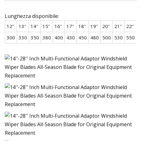
Lunghezza disponibile:
12''
13''
14''
15''
16''
17''
18''
19''
20''
21''
22''
2
300
330
350
380
400
430
450
480
500
530
550
5